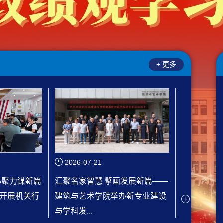
+ 更多
2026-07-17
2026-07-
发展新篇——
校企合作，产教融合|建筑与艺术
第十二届大
新专业建设
学院携手大连森林动物园打造林
学者交流会
间艺术新景
坛圆满举办