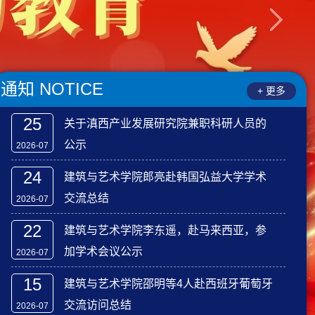
通知
NOTICE
+ 更多
25
关于滇西产业发展研究院兼职科研人员的
公示
2026-07
24
建筑与艺术学院郎亮赴韩国弘益大学学术
交流总结
2026-07
22
17
2026-07-08
建筑与艺术学院李东遥，赴马来西亚，参
加学术会议公示
2026-07
连理工大学国际青年
建筑与艺术学院党委举办中国共
我
建筑与艺术学院分论
产党人的精神谱系主题版画展
获
15
建筑与艺术学院邵明等4人赴西班牙葡萄牙
交流访问总结
2026-07