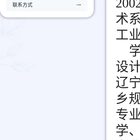
200
联系方式
术
工
设
辽
乡
专
学