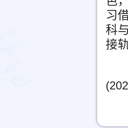
色
习
科
接
(2