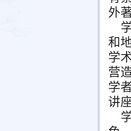
外
和
学
营
学
讲