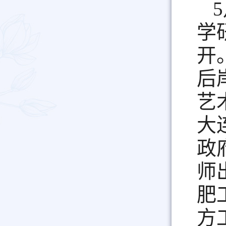
5
学
开
后
艺
大
政
师
肥
方