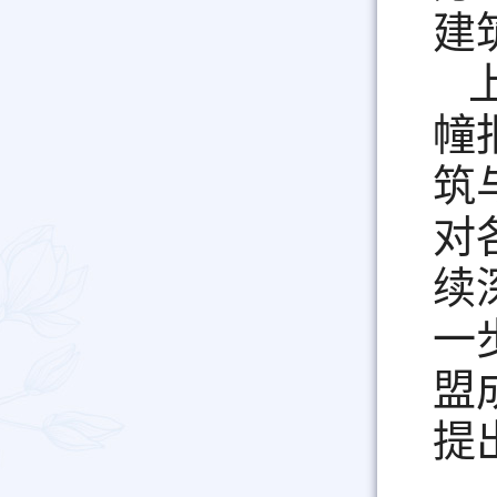
建
幢
筑
对
续
一
盟
提