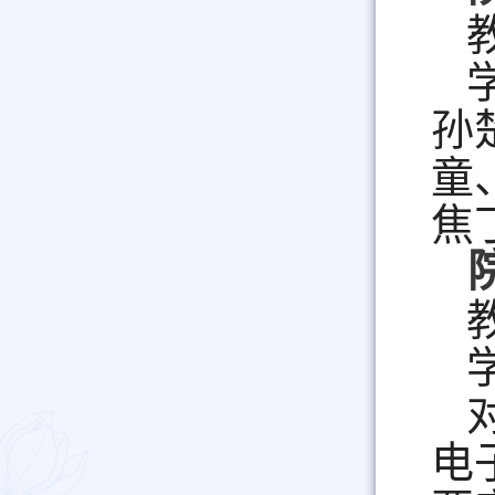
孙
童
焦
电