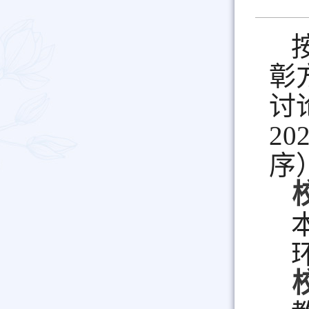
彰
讨
2
序