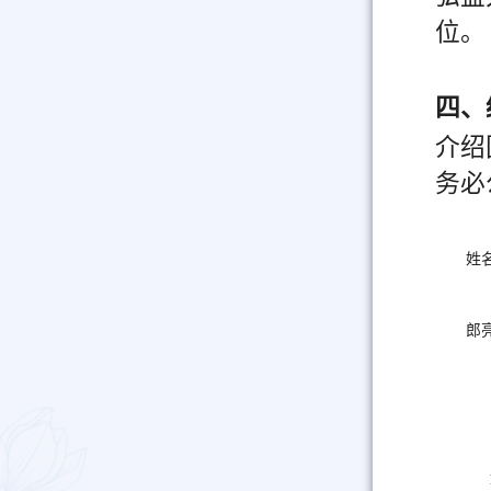
位。
四、
介绍
务必
姓
郎