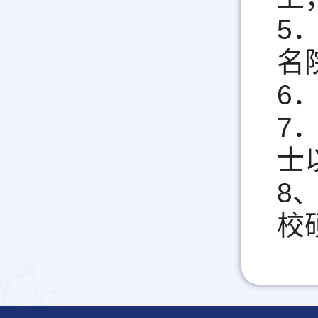
5
名
6
7
士
8
校