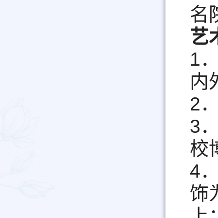
名
艺
1
内
2
3
校
4
饰
上