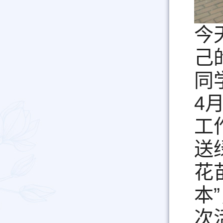
今
己
同
4
工
送
花
本
次