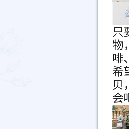
只
物
啡
希
贝
会