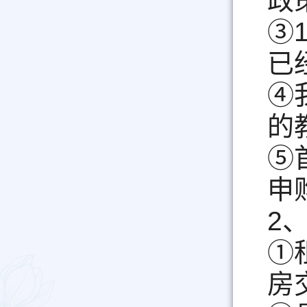
政
③
已
④
的
⑤
申
2
①
房