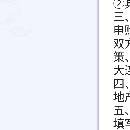
②
三
申
双
策
大
四
地
五
填