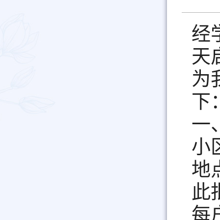
经
天
为
下
一
小
地
此
每