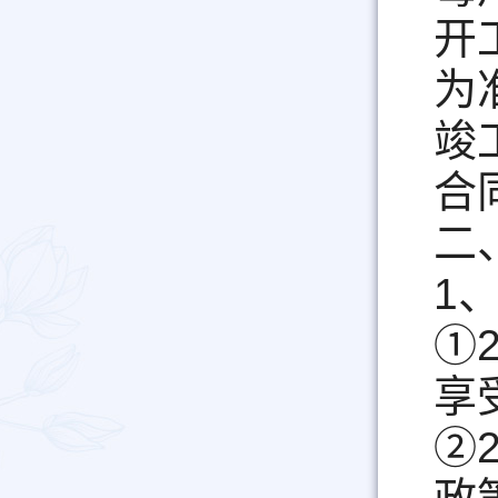
开
为
竣
合
二
1
①
享
②