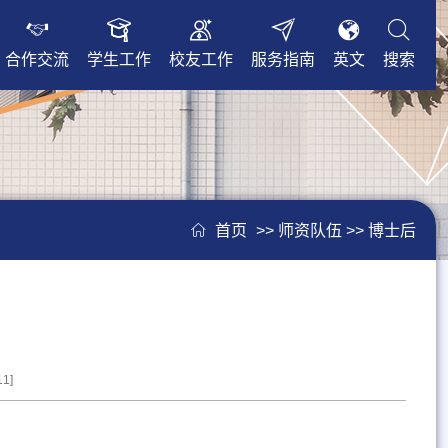
合作交流
学生工作
校友工作
服务指南
英文
搜索
首页
>> 师资队伍 >> 博士后
11
]